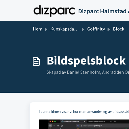
Hoppa över till huvudinnehåll
Dizparc Halmstad 
Hem
Kunskapsdatabas
Golfinity
Block
Bildspelsblock
Skapad av Daniel Stenholm, Ändrad den Ons,
I denna filmen visar vi hur man använder sig av bildspelsb