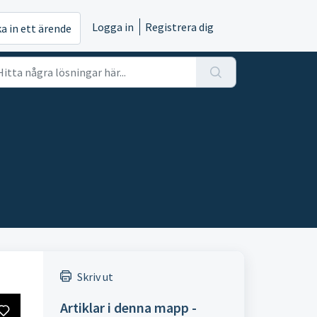
Logga in
Registrera dig
ka in ett ärende
Skriv ut
Artiklar i denna mapp -